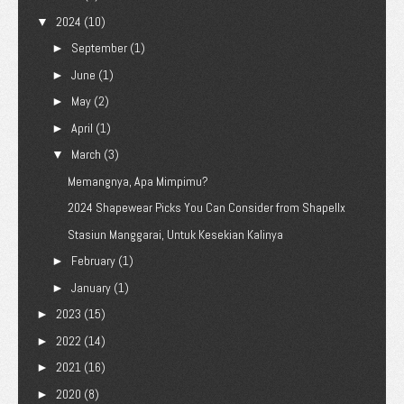
2024
(10)
▼
September
(1)
►
June
(1)
►
May
(2)
►
April
(1)
►
March
(3)
▼
Memangnya, Apa Mimpimu?
2024 Shapewear Picks You Can Consider from Shapellx
Stasiun Manggarai, Untuk Kesekian Kalinya
February
(1)
►
January
(1)
►
2023
(15)
►
2022
(14)
►
2021
(16)
►
2020
(8)
►