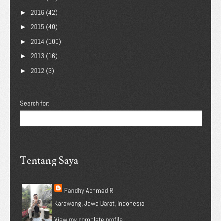
2016
(42)
►
2015
(40)
►
2014
(100)
►
2013
(16)
►
2012
(3)
►
Search for:
Tentang Saya
Fandhy Achmad R
Karawang, Jawa Barat, Indonesia
View my complete profile