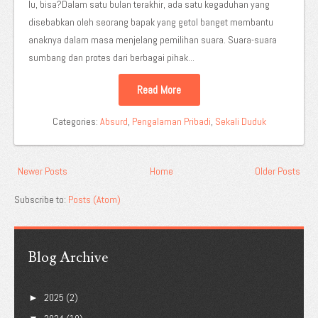
lu, bisa?Dalam satu bulan terakhir, ada satu kegaduhan yang
disebabkan oleh seorang bapak yang getol banget membantu
anaknya dalam masa menjelang pemilihan suara. Suara-suara
sumbang dan protes dari berbagai pihak...
Read More
Categories:
Absurd
,
Pengalaman Pribadi
,
Sekali Duduk
Newer Posts
Home
Older Posts
Subscribe to:
Posts (Atom)
Blog Archive
2025
(2)
►