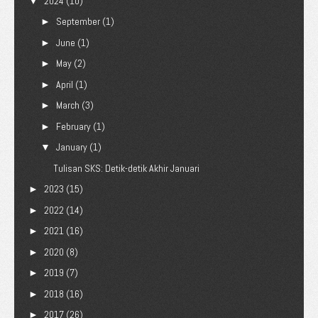
2024
(10)
▼
September
(1)
►
June
(1)
►
May
(2)
►
April
(1)
►
March
(3)
►
February
(1)
►
January
(1)
▼
Tulisan SKS: Detik-detik Akhir Januari
2023
(15)
►
2022
(14)
►
2021
(16)
►
2020
(8)
►
2019
(7)
►
2018
(16)
►
2017
(26)
►