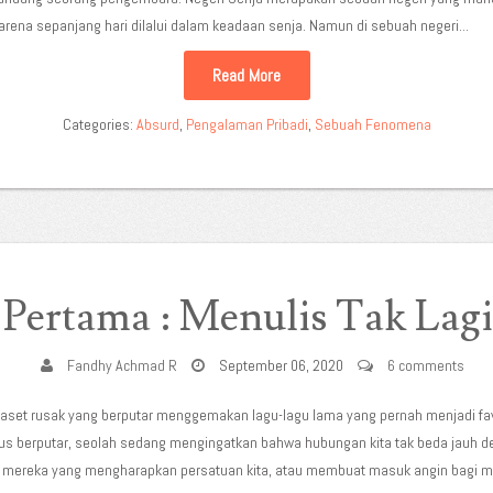
arena sepanjang hari dilalui dalam keadaan senja. Namun di sebuah negeri...
Read More
Categories:
Absurd
,
Pengalaman Pribadi
,
Sebuah Fenomena
 Pertama : Menulis Tak La
Fandhy Achmad R
September 06, 2020
6 comments
kaset rusak yang berputar menggemakan lagu-lagu lama yang pernah menjadi favor
rus berputar, seolah sedang mengingatkan bahwa hubungan kita tak beda jauh d
i mereka yang mengharapkan persatuan kita, atau membuat masuk angin bagi me