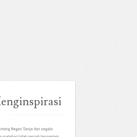
enginspirasi
entang Negeri Senja dan segala
 matahari tidak pernah tenggelam.