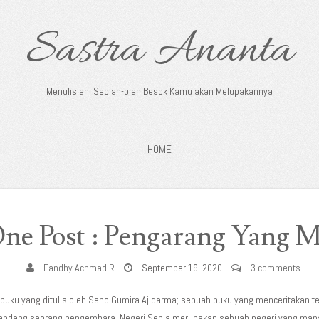
Sastra Ananta
Menulislah, Seolah-olah Besok Kamu akan Melupakannya
HOME
e Post : Pengarang Yang M
Fandhy Achmad R
September 19, 2020
3 comments
 buku yang ditulis oleh Seno Gumira Ajidarma; sebuah buku yang menceritakan t
pandang seorang pengembara. Negeri Senja merupakan sebuah negeri yang mana