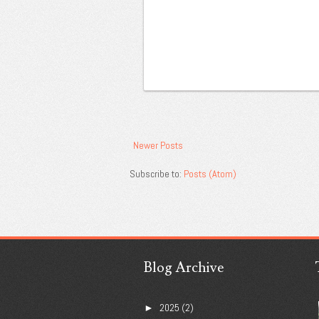
Newer Posts
Subscribe to:
Posts (Atom)
Blog Archive
2025
(2)
►