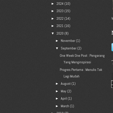
2024
(10)
►
2023
(15)
►
2022
(14)
V
►
2021
(16)
►
2020
(8)
▼
November
(1)
►
September
(2)
▼
One Week One Post : Pengarang
Yang Menginspirasi
Progres Pertama : Menulis Tak
Lagi Mudah
August
(1)
►
May
(2)
►
April
(1)
►
March
(1)
►