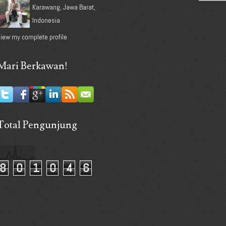
Karawang, Jawa Barat,
Indonesia
iew my complete profile
Mari Berkawan!
Total Pengunjung
8
0
1
0
4
6