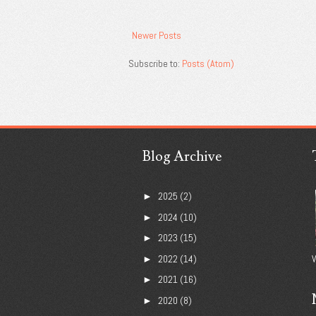
Newer Posts
Subscribe to:
Posts (Atom)
Blog Archive
2025
(2)
►
2024
(10)
►
2023
(15)
►
2022
(14)
V
►
2021
(16)
►
2020
(8)
►