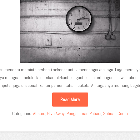
ar, menderu meminta berhenti sekedar untuk mendengarkan lagu. Lagu merdu ya
menguap melulu, lalu terkantuk-kantuk ngantuk lalu terbangun di awal tahun d
mputer jaga di sebuah kantor pemerintahan ibukota. Ah tugasnya memang begitu, 
Read More
Categories:
Absurd
,
Give Away
,
Pengalaman Pribadi
,
Sebuah Cerita