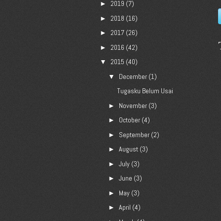
2019
(7)
►
2018
(16)
►
2017
(26)
►
2016
(42)
►
2015
(40)
▼
December
(1)
▼
Tugasku Belum Usai
November
(3)
►
October
(4)
►
September
(2)
►
August
(3)
►
July
(3)
►
June
(3)
►
May
(3)
►
April
(4)
►