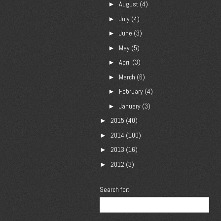
August
(4)
►
July
(4)
►
June
(3)
►
May
(5)
►
April
(3)
►
March
(6)
►
February
(4)
►
January
(3)
►
2015
(40)
►
2014
(100)
►
2013
(16)
►
2012
(3)
►
Search for: