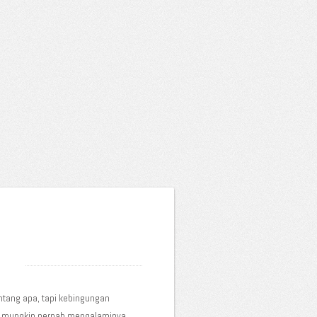
ntang apa, tapi kebingungan
is mungkin pernah mengalaminya,