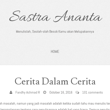
Sastra Ananta
Menulislah, Seolah-olah Besok Kamu akan Melupakannya
HOME
Cerita Dalam Cerita
Fandhy Achmad R
October 16, 2016
101 comments
ah masalah, namun yang jadi masalah adalah ketika sudah tahu mau menulis te
l kejomplangan tentang cara penulisannya adalah hal yang biasa. Semua penul