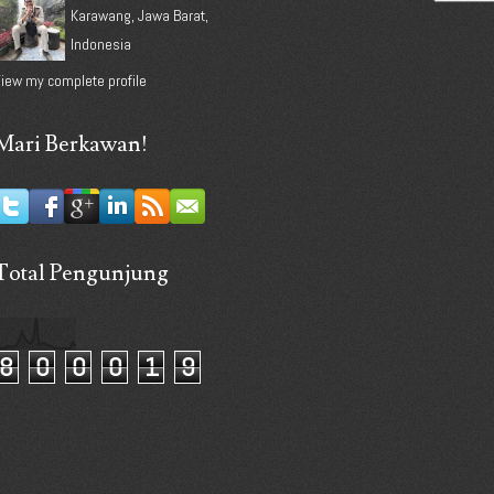
Karawang, Jawa Barat,
Indonesia
iew my complete profile
Mari Berkawan!
Total Pengunjung
8
0
0
0
1
9