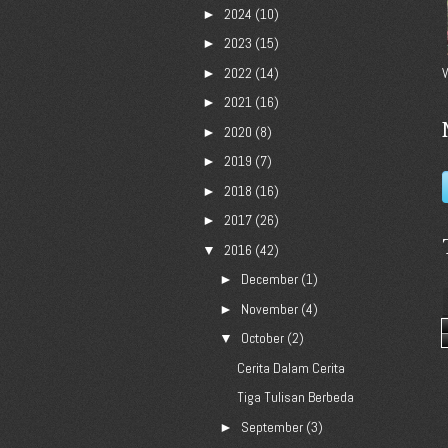
2024
(10)
►
2023
(15)
►
2022
(14)
V
►
2021
(16)
►
2020
(8)
►
2019
(7)
►
2018
(16)
►
2017
(26)
►
2016
(42)
▼
December
(1)
►
November
(4)
►
October
(2)
▼
Cerita Dalam Cerita
Tiga Tulisan Berbeda
September
(3)
►