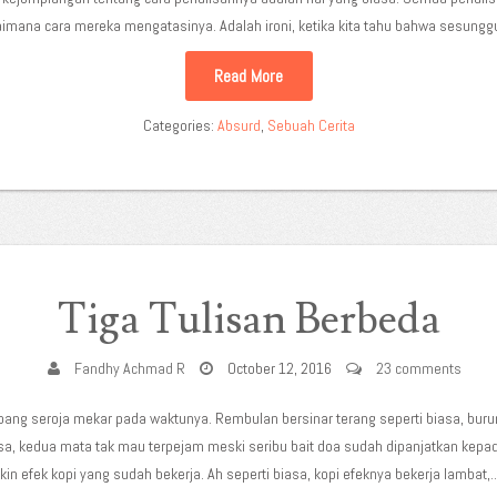
ana cara mereka mengatasinya. Adalah ironi, ketika kita tahu bahwa sesungguh
Read More
Categories:
Absurd
,
Sebuah Cerita
Tiga Tulisan Berbeda
Fandhy Achmad R
October 12, 2016
23 comments
mbang seroja mekar pada waktunya. Rembulan bersinar terang seperti biasa, buru
asa, kedua mata tak mau terpejam meski seribu bait doa sudah dipanjatkan kepa
 efek kopi yang sudah bekerja. Ah seperti biasa, kopi efeknya bekerja lambat,..