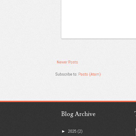
Newer Posts
Subscribe to:
Posts (Atom)
Blog Archive
2025
(2)
►