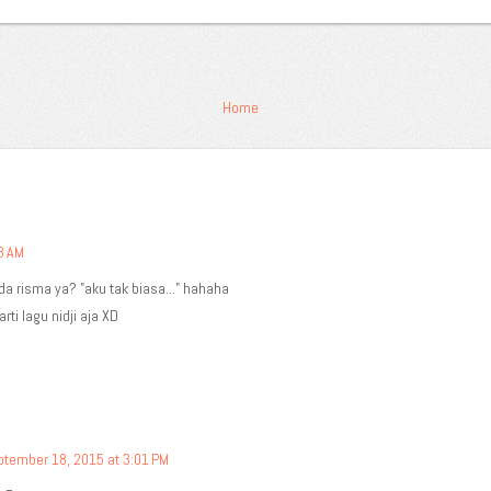
Home
03 AM
da risma ya? "aku tak biasa..." hahaha
arti lagu nidji aja XD
tember 18, 2015 at 3:01 PM