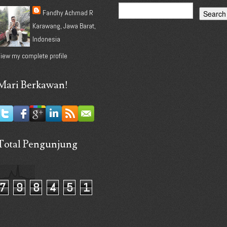
Fandhy Achmad R
Karawang, Jawa Barat,
Indonesia
iew my complete profile
Mari Berkawan!
Total Pengunjung
7
9
8
4
5
1