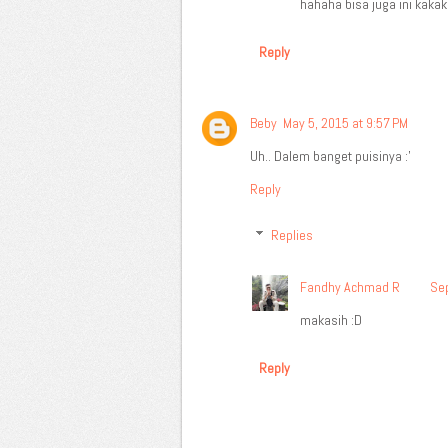
hahaha bisa juga ini kakak
Reply
Beby
May 5, 2015 at 9:57 PM
Uh.. Dalem banget puisinya :'
Reply
Replies
Fandhy Achmad R
Sep
makasih :D
Reply