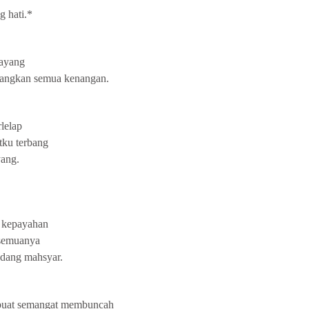
 hati.*
layang
bangkan semua kenangan.
rlelap
ku terbang
ang.
 kepayahan
semuanya
adang mahsyar.
nbuat semangat membuncah