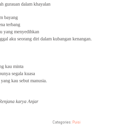
h gurauan dalam khayalan
am bayang
ena terbang
mu yang menyedihkan
nggal aku seorang diri dalam kubangan kenangan.
ng kau minta
punya segala kuasa
yang kau sebut manusia.
 Renjana karya Anjar
Categories:
Puisi