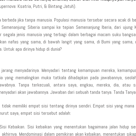
upernova: Ksatria, Putri, & Bintang Jatuh).
sa berbeda jika tanpa manusia. Populasi manusia tersebar secara acak di be
ng Semenanjung Siberia sampai ke tepian Semenanjung Iberia, dari ujung
cer segala jenis manusia yang terbagi dalam berbagai macam suku bangsa
ikan nafas yang sama, di bawah langit yang sama, di Bumi yang sama,
. Untuk apa dirinya hidup di dunia?
 jarang menyadarinya. Menyadari tentang kemampuan mereka, kemampua
ia yang memalingkan muka tatkala dihadapkan pada jawabannya, seolah
awabnya. Tanpa terkecuali, antara saya, engkau, mereka, dia, atau 
enyadari akan jawabannya. Jawaban dari sebuah tanda tanya. Tanda Tanya
au tidak memiliki empat sisi tentang dirinya sendiri. Empat sisi yang ma
urut saya, empat sisi tersebut adalah:
 Sisi Kebaikan. Sisi kebaikan yang menentukan bagaimana jalan hidup ses
 akhirnya. Mendominasi dalam pemikiran akan kebaikan, menentukan sikap 