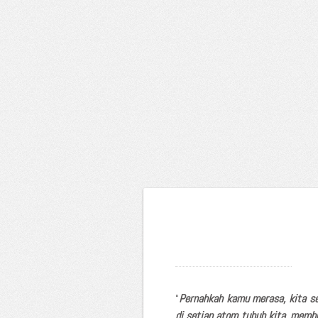
“
Pernahkah kamu merasa, kita s
di setiap atom tubuh kita, membu