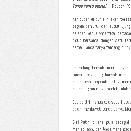
Tanda tanya agung.
” – Reuben, (S
Kehidupan di dunia ini akan tera
segala penjuru, dari sudut uju
selatan Benua Antartika, terce
hidup bersama, dengan satu tar
sama. Tanda tanya tentang dirinya
Terkadang banyak manusia yang
tanya. Terkadang banyak manus
melihatnya sejenak untuk menj
memalingkan muka seolah tidak m
Setiap diri manusia, disadari at
dalam menjawab tanda tanya. Men
Sisi Putih
, dikenal pula sebagai
menjadi apa, dan bagaimana pada