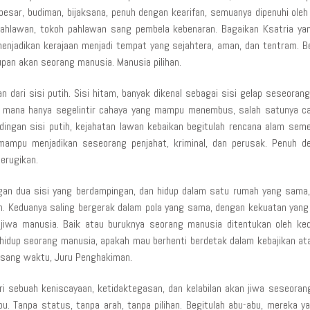
besar, budiman, bijaksana, penuh dengan kearifan, semuanya dipenuhi oleh
 pahlawan, tokoh pahlawan sang pembela kebenaran. Bagaikan Ksatria y
njadikan kerajaan menjadi tempat yang sejahtera, aman, dan tentram. Beg
pan akan seorang manusia. Manusia pilihan.
an dari sisi putih. Sisi hitam, banyak dikenal sebagai sisi gelap seseoran
ng mana hanya segelintir cahaya yang mampu menembus, salah satunya ca
dingan sisi putih, kejahatan lawan kebaikan begitulah rencana alam se
mampu menjadikan seseorang penjahat, kriminal, dan perusak. Penuh de
erugikan.
ngan dua sisi yang berdampingan, dan hidup dalam satu rumah yang sama, 
n. Keduanya saling bergerak dalam pola yang sama, dengan kekuatan yan
iwa manusia. Baik atau buruknya seorang manusia ditentukan oleh kedu
idup seorang manusia, apakah mau berhenti berdetak dalam kebajikan at
 sang waktu, Juru Penghakiman.
ari sebuah keniscayaan, ketidaktegasan, dan kelabilan akan jiwa seseor
abu. Tanpa status, tanpa arah, tanpa pilihan. Begitulah abu-abu, mereka ya