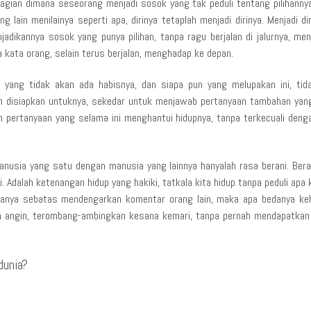
agian dimana seseorang menjadi sosok yang tak peduli tentang pilihannya.
 lain menilainya seperti apa, dirinya tetaplah menjadi dirinya. Menjadi di
njadikannya sosok yang punya pilihan, tanpa ragu berjalan di jalurnya, me
a kata orang, selain terus berjalan, menghadap ke depan.
o yang tidak akan ada habisnya, dan siapa pun yang melupakan ini, ti
ah disiapkan untuknya, sekedar untuk menjawab pertanyaan tambahan yan
 pertanyaan yang selama ini menghantui hidupnya, tanpa terkecuali dengan
usia yang satu dengan manusia yang lainnya hanyalah rasa berani. Beran
ri. Adalah ketenangan hidup yang hakiki, tatkala kita hidup tanpa peduli ap
up hanya sebatas mendengarkan komentar orang lain, maka apa bedanya ke
 angin, terombang-ambingkan kesana kemari, tanpa pernah mendapatkan
dunia?