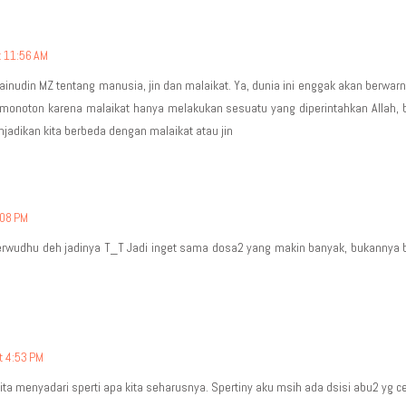
t 11:56 AM
ainudin MZ tentang manusia, jin dan malaikat. Ya, dunia ini enggak akan berwa
 monoton karena malaikat hanya melakukan sesuatu yang diperintahkan Allah, 
njadikan kita berbeda dengan malaikat atau jin
:08 PM
berwudhu deh jadinya T_T Jadi inget sama dosa2 yang makin banyak, bukannya 
t 4:53 PM
 kita menyadari sperti apa kita seharusnya. Spertiny aku msih ada dsisi abu2 yg