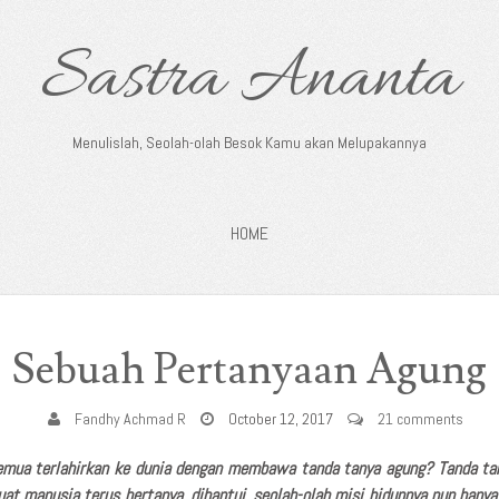
Sastra Ananta
Menulislah, Seolah-olah Besok Kamu akan Melupakannya
HOME
Sebuah Pertanyaan Agung
Fandhy Achmad R
October 12, 2017
21 comments
emua terlahirkan ke dunia dengan membawa tanda tanya agung? Tanda tan
at manusia terus bertanya, dihantui, seolah-olah misi hidupnya pun hany