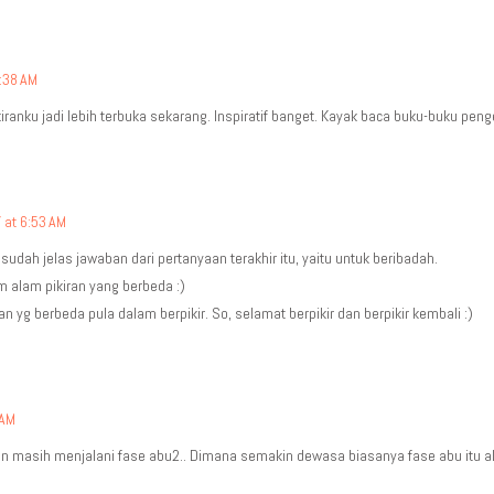
:38 AM
pikiranku jadi lebih terbuka sekarang. Inspiratif banget. Kayak baca buku-buku pen
 at 6:53 AM
udah jelas jawaban dari pertanyaan terakhir itu, yaitu untuk beribadah.
m alam pikiran yang berbeda :)
n yg berbeda pula dalam berpikir. So, selamat berpikir dan berpikir kembali :)
 AM
masih menjalani fase abu2.. Dimana semakin dewasa biasanya fase abu itu aka