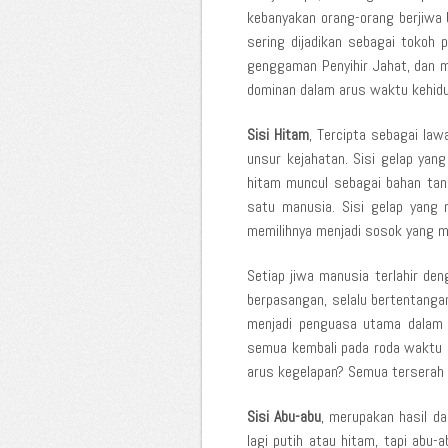
kebanyakan orang-orang berjiwa 
sering dijadikan sebagai tokoh
genggaman Penyihir Jahat, dan me
dominan dalam arus waktu kehidu
Sisi Hitam
, Tercipta sebagai law
unsur kejahatan. Sisi gelap ya
hitam muncul sebagai bahan tan
satu manusia. Sisi gelap yang 
memilihnya menjadi sosok yang m
Setiap jiwa manusia terlahir de
berpasangan, selalu bertentanga
menjadi penguasa utama dalam j
semua kembali pada roda waktu h
arus kegelapan? Semua terserah
Sisi Abu-abu
, merupakan hasil d
lagi putih atau hitam, tapi abu-