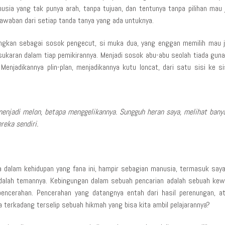
sia yang tak punya arah, tanpa tujuan, dan tentunya tanpa pilihan mau j
awaban dari setiap tanda tanya yang ada untuknya.
ngkan sebagai sosok pengecut, si muka dua, yang enggan memilih mau ja
sukaran dalam tiap pemikirannya. Menjadi sosok abu-abu seolah tiada guna
enjadikannya plin-plan, menjadikannya kutu loncat, dari satu sisi ke sis
enjadi melon, betapa menggelikannya. Sungguh heran saya, melihat banya
reka sendiri.
ya dalam kehidupan yang fana ini, hampir sebagian manusia, termasuk saya
adalah temannya. Kebingungan dalam sebuah pencarian adalah sebuah kewa
encerahan. Pencerahan yang datangnya entah dari hasil perenungan, a
a terkadang terselip sebuah hikmah yang bisa kita ambil pelajarannya?